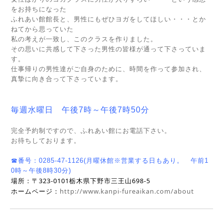
をお持ちになった
ふれあい館館長と、男性にもぜひヨガをしてほしい・・・とか
ねてから思っていた
私の考えが一致し、このクラスを作りました。
その思いに共感して下さった男性の皆様が通って下さっていま
す。
仕事帰りの男性達がご自身のために、時間を作って参加され、
真摯に向き合って下さっています。
毎週水曜日 午後7時～午後7時50分
完全予約制ですので、ふれあい館にお電話下さい。
お待ちしております。
☎番号：0285-47-1126(月曜休館※営業する日もあり。 午前1
0時～午後8時30分)
〒323-0101栃木県下野市三王山698-5
場所：
ホームページ：
http://www.kanpi-fureaikan.com/about